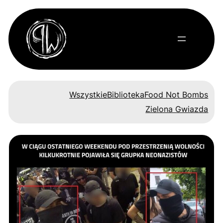
Przejdź
do
treści
Wszystkie
Biblioteka
Food Not Bombs
Zielona Gwiazda