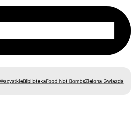
na
O nas
Kolektywy
Blog
Kontakt
Wszystkie
Biblioteka
Food Not Bombs
Zielona Gwiazda