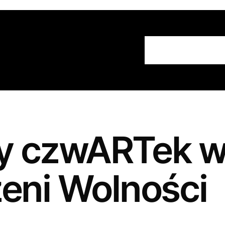
Strona Głów
y czwARTek 
zeni Wolności