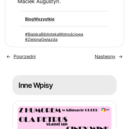
Maciek Augustyn.
Blog
Wszystkie
BialskaBibliotekaWolnościowa
ZielonaGwiazda
←
Poprzedni
Następny
→
Inne Wpisy