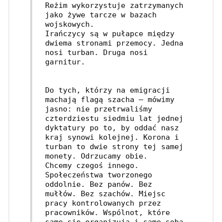
Reżim wykorzystuje zatrzymanych 
jako żywe tarcze w bazach 
wojskowych.
Irańczycy są w pułapce między 
dwiema stronami przemocy. Jedna 
nosi turban. Druga nosi 
garnitur.
Do tych, którzy na emigracji 
machają flagą szacha – mówimy 
jasno: nie przetrwaliśmy 
czterdziestu siedmiu lat jednej 
dyktatury po to, by oddać nasz 
kraj synowi kolejnej. Korona i 
turban to dwie strony tej samej 
monety. Odrzucamy obie.
Chcemy czegoś innego. 
Społeczeństwa tworzonego 
oddolnie. Bez panów. Bez 
mułłów. Bez szachów. Miejsc 
pracy kontrolowanych przez 
pracowników. Wspólnot, które 
same się organizują i same sobą 