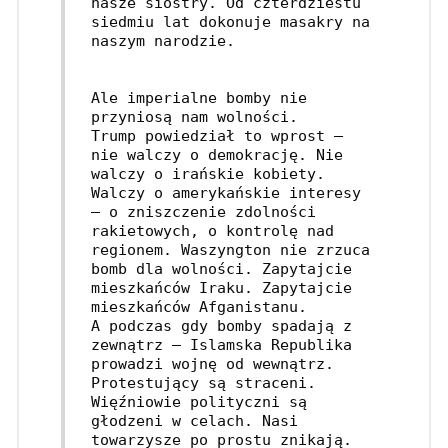
nasze siostry. Od czterdziestu 
siedmiu lat dokonuje masakry na 
naszym narodzie.
Ale imperialne bomby nie 
przyniosą nam wolności.
Trump powiedział to wprost – 
nie walczy o demokrację. Nie 
walczy o irańskie kobiety. 
Walczy o amerykańskie interesy 
– o zniszczenie zdolności 
rakietowych, o kontrolę nad 
regionem. Waszyngton nie zrzuca 
bomb dla wolności. Zapytajcie 
mieszkańców Iraku. Zapytajcie 
mieszkańców Afganistanu. 
A podczas gdy bomby spadają z 
zewnątrz – Islamska Republika 
prowadzi wojnę od wewnątrz. 
Protestujący są straceni. 
Więźniowie polityczni są 
głodzeni w celach. Nasi 
towarzysze po prostu znikają. 