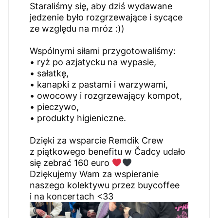
Staraliśmy się, aby dziś wydawane
jedzenie było rozgrzewające i sycące
ze względu na mróz :))
Wspólnymi siłami przygotowaliśmy:
• ryż po azjatycku na wypasie,
• sałatkę,
• kanapki z pastami i warzywami,
• owocowy i rozgrzewający kompot,
• pieczywo,
• produkty higieniczne.
Dzięki za wsparcie Remdik Crew
z piątkowego benefitu w Čadcy udało
się zebrać 160 euro
Dziękujemy Wam za wspieranie
naszego kolektywu przez buycoffee
i na koncertach <33