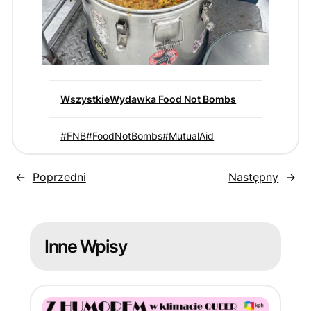
Wszystkie
Wydawka Food Not Bombs
FNB
FoodNotBombs
MutualAid
←
Poprzedni
Następny
→
Inne Wpisy