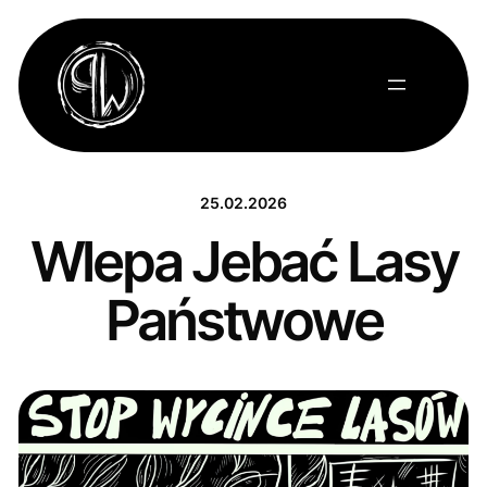
Przejdź
do
treści
25.02.2026
Wlepa Jebać Lasy
Państwowe