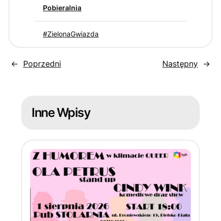
Pobieralnia
ZielonaGwiazda
←
Poprzedni
Następny
→
Inne Wpisy