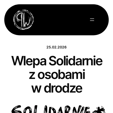
Przejdź
do
treści
25.02.2026
Wlepa Solidarnie
z osobami
w drodze